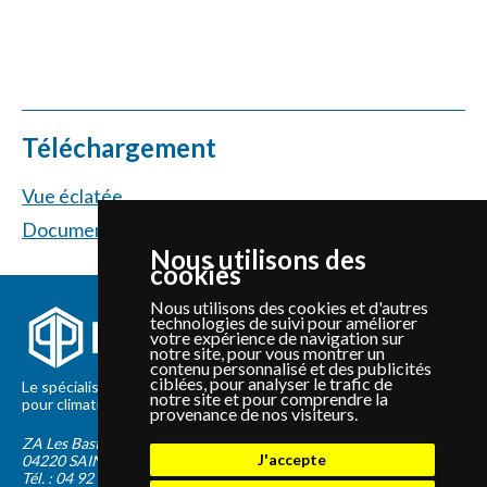
Téléchargement
Vue éclatée
Documentation technique
Nous utilisons des
cookies
Nous utilisons des cookies et d'autres
technologies de suivi pour améliorer
votre expérience de navigation sur
notre site, pour vous montrer un
contenu personnalisé et des publicités
ciblées, pour analyser le trafic de
Le spécialiste depuis 2012 de la vente de pièces détachées
notre site et pour comprendre la
pour climatisation et Pompe à Chaleur Panasonic et Sanyo
provenance de nos visiteurs.
ZA Les Bastides Blanches
J'accepte
04220
SAINTE-TULLE
Tél. :
04 92 75 89 55