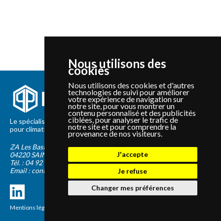
Nous utilisons des
cookies
Nous utilisons des cookies et d'autres
technologies de suivi pour améliorer
votre expérience de navigation sur
notre site, pour vous montrer un
contenu personnalisé et des publicités
ciblées, pour analyser le trafic de
Le spécialiste depuis 2012 de la vente de pièces détachées
notre site et pour comprendre la
pour climatisation et Pompe à Chaleur Panasonic et Sanyo
provenance de nos visiteurs.
ZA Les Bastides Blanches
J'accepte
04220
SAINTE-TULLE
Tél. :
04 92 75 89 55
Email :
contact@panapieces.com
Je refuse
Changer mes préférences
Mentions légales
|
CGV
Création PimentRouge.fr