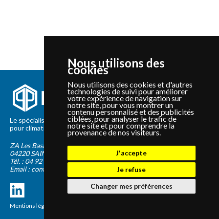
Nous utilisons des
cookies
Nous utilisons des cookies et d'autres
technologies de suivi pour améliorer
votre expérience de navigation sur
notre site, pour vous montrer un
contenu personnalisé et des publicités
ciblées, pour analyser le trafic de
Le spécialiste depuis 2012 de la vente de pièces détachées
notre site et pour comprendre la
pour climatisation et Pompe à Chaleur Panasonic et Sanyo
provenance de nos visiteurs.
ZA Les Bastides Blanches
J'accepte
04220
SAINTE-TULLE
Tél. :
04 92 75 89 55
Email :
contact@panapieces.com
Je refuse
Changer mes préférences
Mentions légales
|
CGV
Création PimentRouge.fr