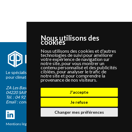
Nous utilisons des
cookies
Nous utilisons des cookies et d'autres
technologies de suivi pour améliorer
votre expérience de navigation sur
notre site, pour vous montrer un
contenu personnalisé et des publicités
ciblées, pour analyser le trafic de
Le spécialiste depuis 2012 de la vente de pièces détachées
notre site et pour comprendre la
pour climatisation et Pompe à Chaleur Panasonic et Sanyo
provenance de nos visiteurs.
ZA Les Bastides Blanches
J'accepte
04220
SAINTE-TULLE
Tél. :
04 92 75 89 55
Email :
contact@panapieces.com
Je refuse
Changer mes préférences
Mentions légales
|
CGV
Création PimentRouge.fr