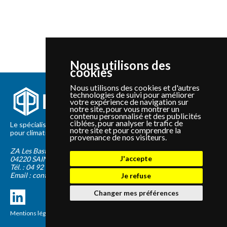
Nous utilisons des
cookies
Nous utilisons des cookies et d'autres
technologies de suivi pour améliorer
votre expérience de navigation sur
notre site, pour vous montrer un
contenu personnalisé et des publicités
ciblées, pour analyser le trafic de
Le spécialiste depuis 2012 de la vente de pièces détachées
notre site et pour comprendre la
pour climatisation et Pompe à Chaleur Panasonic et Sanyo
provenance de nos visiteurs.
ZA Les Bastides Blanches
J'accepte
04220
SAINTE-TULLE
Tél. :
04 92 75 89 55
Email :
contact@panapieces.com
Je refuse
Changer mes préférences
Mentions légales
|
CGV
Création PimentRouge.fr