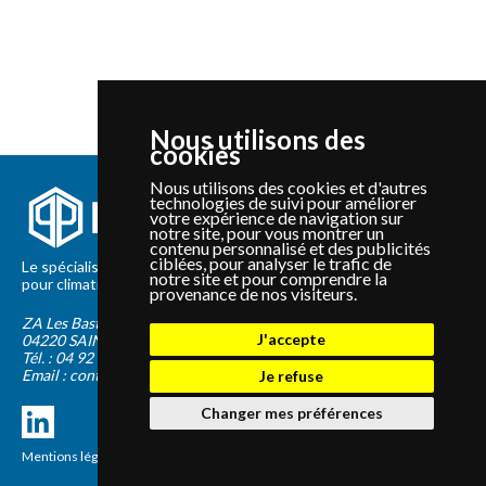
Nous utilisons des
cookies
Nous utilisons des cookies et d'autres
technologies de suivi pour améliorer
votre expérience de navigation sur
notre site, pour vous montrer un
contenu personnalisé et des publicités
ciblées, pour analyser le trafic de
Le spécialiste depuis 2012 de la vente de pièces détachées
notre site et pour comprendre la
pour climatisation et Pompe à Chaleur Panasonic et Sanyo
provenance de nos visiteurs.
ZA Les Bastides Blanches
J'accepte
04220
SAINTE-TULLE
Tél. :
04 92 75 89 55
Email :
contact@panapieces.com
Je refuse
Changer mes préférences
Mentions légales
|
CGV
Création PimentRouge.fr