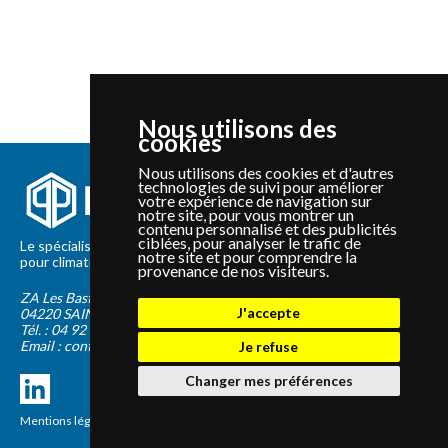
Nous utilisons des
cookies
Nous utilisons des cookies et d'autres
technologies de suivi pour améliorer
votre expérience de navigation sur
notre site, pour vous montrer un
contenu personnalisé et des publicités
ciblées, pour analyser le trafic de
Le spécialiste depuis 2012 de la vente de pièces détachées
notre site et pour comprendre la
pour climatisation et Pompe à Chaleur Panasonic et Sanyo
provenance de nos visiteurs.
ZA Les Bastides Blanches
J'accepte
04220
SAINTE-TULLE
Tél. :
04 92 75 89 55
Email :
contact@panapieces.com
Je refuse
Changer mes préférences
Mentions légales
|
CGV
Création PimentRouge.fr