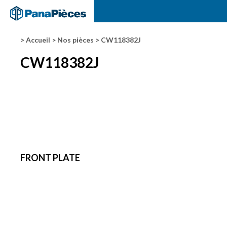
> Accueil
> Nos pièces
> CW118382J
CW118382J
FRONT PLATE