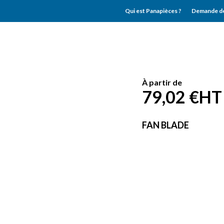
Qui est Panapièces ?
Demande de
À partir de
79,02 €
HT
FAN BLADE