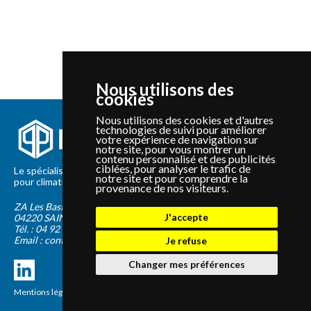
Nous utilisons des
cookies
Nous utilisons des cookies et d'autres
technologies de suivi pour améliorer
votre expérience de navigation sur
notre site, pour vous montrer un
contenu personnalisé et des publicités
ciblées, pour analyser le trafic de
Le spécialiste depuis 2012 de la vente de pièces détachées
notre site et pour comprendre la
pour climatisation et Pompe à Chaleur Panasonic et Sanyo
provenance de nos visiteurs.
ZA Les Bastides Blanches
J'accepte
04220
SAINTE-TULLE
Tél. :
04 92 75 89 55
Email :
contact@panapieces.com
Je refuse
Changer mes préférences
Mentions légales
|
CGV
Création PimentRouge.fr