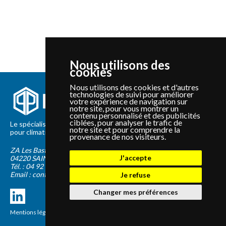
Nous utilisons des
cookies
Nous utilisons des cookies et d'autres
technologies de suivi pour améliorer
votre expérience de navigation sur
notre site, pour vous montrer un
contenu personnalisé et des publicités
ciblées, pour analyser le trafic de
Le spécialiste depuis 2012 de la vente de pièces détachées
notre site et pour comprendre la
pour climatisation et Pompe à Chaleur Panasonic et Sanyo
provenance de nos visiteurs.
ZA Les Bastides Blanches
J'accepte
04220
SAINTE-TULLE
Tél. :
04 92 75 89 55
Email :
contact@panapieces.com
Je refuse
Changer mes préférences
Mentions légales
|
CGV
Création PimentRouge.fr