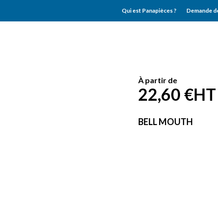
Qui est Panapièces ?
Demande de
À partir de
22,60 €
HT
BELL MOUTH