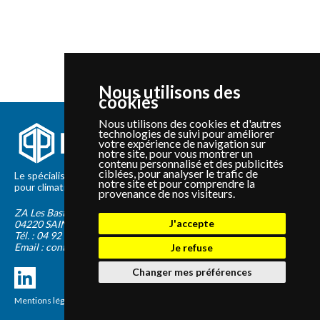
Nous utilisons des
cookies
Nous utilisons des cookies et d'autres
technologies de suivi pour améliorer
votre expérience de navigation sur
notre site, pour vous montrer un
contenu personnalisé et des publicités
ciblées, pour analyser le trafic de
Le spécialiste depuis 2012 de la vente de pièces détachées
notre site et pour comprendre la
pour climatisation et Pompe à Chaleur Panasonic et Sanyo
provenance de nos visiteurs.
ZA Les Bastides Blanches
J'accepte
04220
SAINTE-TULLE
Tél. :
04 92 75 89 55
Email :
contact@panapieces.com
Je refuse
Changer mes préférences
Mentions légales
|
CGV
Création PimentRouge.fr