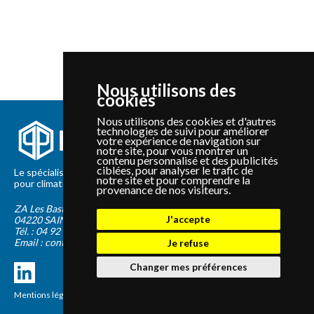
Nous utilisons des
cookies
Nous utilisons des cookies et d'autres
technologies de suivi pour améliorer
votre expérience de navigation sur
notre site, pour vous montrer un
contenu personnalisé et des publicités
ciblées, pour analyser le trafic de
Le spécialiste depuis 2012 de la vente de pièces détachées
notre site et pour comprendre la
pour climatisation et Pompe à Chaleur Panasonic et Sanyo
provenance de nos visiteurs.
ZA Les Bastides Blanches
J'accepte
04220
SAINTE-TULLE
Tél. :
04 92 75 89 55
Email :
contact@panapieces.com
Je refuse
Changer mes préférences
Mentions légales
|
CGV
Création PimentRouge.fr