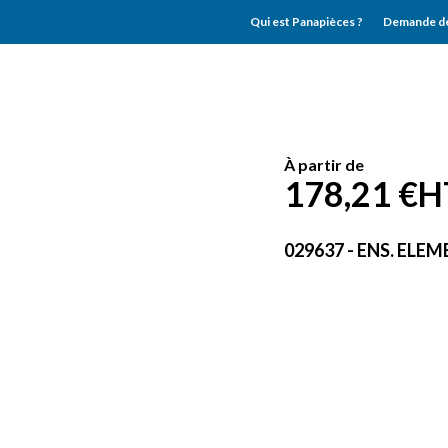
Qui est Panapièces ?
Demande de
À partir de
178,21 €
H
029637 - ENS. ELE