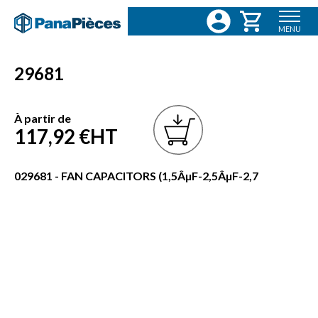
MENU
29681
À partir de
117,92 €
HT
029681 - FAN CAPACITORS (1,5ÂµF-2,5ÂµF-2,7