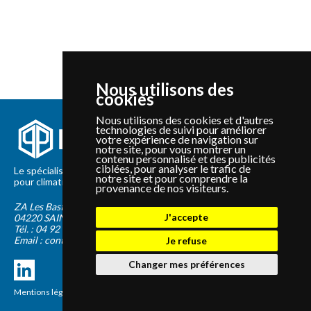
Nous utilisons des
cookies
Nous utilisons des cookies et d'autres
technologies de suivi pour améliorer
votre expérience de navigation sur
notre site, pour vous montrer un
contenu personnalisé et des publicités
ciblées, pour analyser le trafic de
Le spécialiste depuis 2012 de la vente de pièces détachées
notre site et pour comprendre la
pour climatisation et Pompe à Chaleur Panasonic et Sanyo
provenance de nos visiteurs.
ZA Les Bastides Blanches
J'accepte
04220
SAINTE-TULLE
Tél. :
04 92 75 89 55
Email :
contact@panapieces.com
Je refuse
Changer mes préférences
Mentions légales
|
CGV
Création PimentRouge.fr