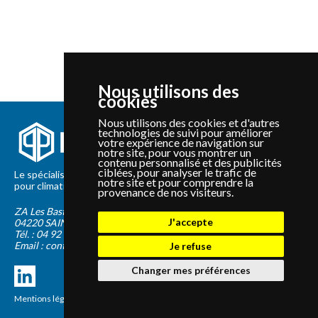
Nous utilisons des
cookies
Nous utilisons des cookies et d'autres
technologies de suivi pour améliorer
votre expérience de navigation sur
notre site, pour vous montrer un
contenu personnalisé et des publicités
ciblées, pour analyser le trafic de
Le spécialiste depuis 2012 de la vente de pièces détachées
notre site et pour comprendre la
pour climatisation et Pompe à Chaleur Panasonic et Sanyo
provenance de nos visiteurs.
ZA Les Bastides Blanches
J'accepte
04220
SAINTE-TULLE
Tél. :
04 92 75 89 55
Email :
contact@panapieces.com
Je refuse
Changer mes préférences
Mentions légales
|
CGV
Création PimentRouge.fr