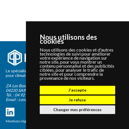
Nous utilisons des
cookies
Nous utilisons des cookies et d'autres
technologies de suivi pour améliorer
votre expérience de navigation sur
notre site, pour vous montrer un
contenu personnalisé et des publicités
ciblées, pour analyser le trafic de
Le spécialiste depuis 2012 de la vente de pièces détachées
notre site et pour comprendre la
pour climatisation et Pompe à Chaleur Panasonic et Sanyo
provenance de nos visiteurs.
ZA Les Bastides Blanches
J'accepte
04220
SAINTE-TULLE
Tél. :
04 92 75 89 55
Email :
contact@panapieces.com
Je refuse
Changer mes préférences
Mentions légales
|
CGV
Création PimentRouge.fr