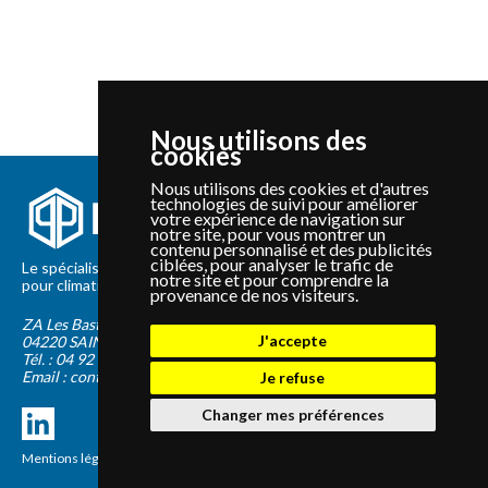
Nous utilisons des
cookies
Nous utilisons des cookies et d'autres
technologies de suivi pour améliorer
votre expérience de navigation sur
notre site, pour vous montrer un
contenu personnalisé et des publicités
ciblées, pour analyser le trafic de
Le spécialiste depuis 2012 de la vente de pièces détachées
notre site et pour comprendre la
pour climatisation et Pompe à Chaleur Panasonic et Sanyo
provenance de nos visiteurs.
ZA Les Bastides Blanches
J'accepte
04220
SAINTE-TULLE
Tél. :
04 92 75 89 55
Email :
contact@panapieces.com
Je refuse
Changer mes préférences
Mentions légales
|
CGV
Création PimentRouge.fr