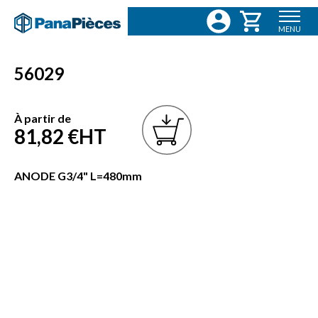
MENU
56029
À partir de
81,82 €
HT
ANODE G3/4" L=480mm