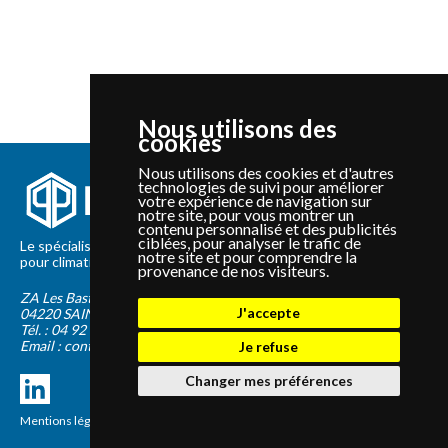
Nous utilisons des
cookies
Nous utilisons des cookies et d'autres
technologies de suivi pour améliorer
votre expérience de navigation sur
notre site, pour vous montrer un
contenu personnalisé et des publicités
ciblées, pour analyser le trafic de
Le spécialiste depuis 2012 de la vente de pièces détachées
notre site et pour comprendre la
pour climatisation et Pompe à Chaleur Panasonic et Sanyo
provenance de nos visiteurs.
ZA Les Bastides Blanches
J'accepte
04220
SAINTE-TULLE
Tél. :
04 92 75 89 55
Email :
contact@panapieces.com
Je refuse
Changer mes préférences
Mentions légales
|
CGV
Création PimentRouge.fr