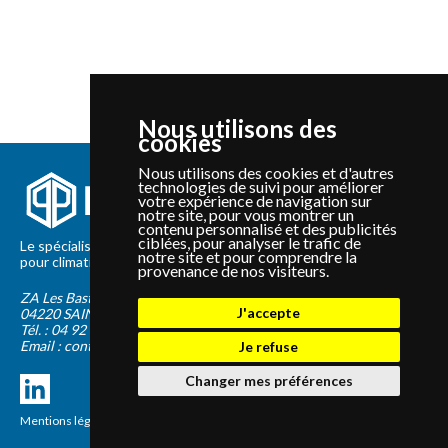
Nous utilisons des
cookies
Nous utilisons des cookies et d'autres
technologies de suivi pour améliorer
votre expérience de navigation sur
notre site, pour vous montrer un
contenu personnalisé et des publicités
ciblées, pour analyser le trafic de
Le spécialiste depuis 2012 de la vente de pièces détachées
notre site et pour comprendre la
pour climatisation et Pompe à Chaleur Panasonic et Sanyo
provenance de nos visiteurs.
ZA Les Bastides Blanches
J'accepte
04220
SAINTE-TULLE
Tél. :
04 92 75 89 55
Email :
contact@panapieces.com
Je refuse
Changer mes préférences
Mentions légales
|
CGV
Création PimentRouge.fr