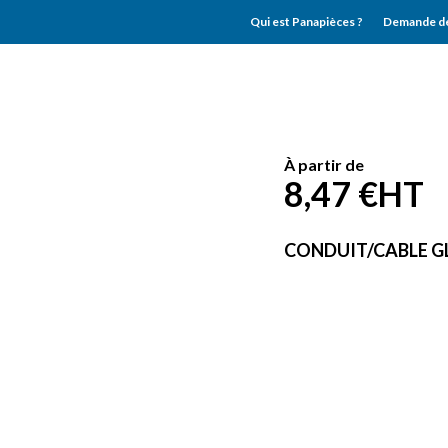
Qui est Panapièces ?
Demande de
À partir de
8,47 €
HT
CONDUIT/CABLE 