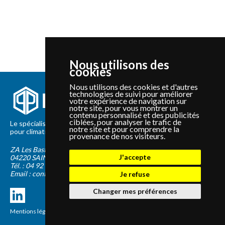
Nous utilisons des
cookies
Nous utilisons des cookies et d'autres
technologies de suivi pour améliorer
votre expérience de navigation sur
notre site, pour vous montrer un
contenu personnalisé et des publicités
ciblées, pour analyser le trafic de
Le spécialiste depuis 2012 de la vente de pièces détachées
notre site et pour comprendre la
pour climatisation et Pompe à Chaleur Panasonic et Sanyo
provenance de nos visiteurs.
ZA Les Bastides Blanches
J'accepte
04220
SAINTE-TULLE
Tél. :
04 92 75 89 55
Email :
contact@panapieces.com
Je refuse
Changer mes préférences
Mentions légales
|
CGV
Création PimentRouge.fr