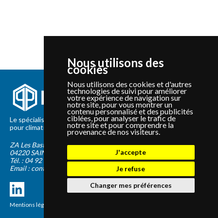
Nous utilisons des
cookies
Nous utilisons des cookies et d'autres
technologies de suivi pour améliorer
votre expérience de navigation sur
notre site, pour vous montrer un
contenu personnalisé et des publicités
ciblées, pour analyser le trafic de
Le spécialiste depuis 2012 de la vente de pièces détachées
notre site et pour comprendre la
pour climatisation et Pompe à Chaleur Panasonic et Sanyo
provenance de nos visiteurs.
ZA Les Bastides Blanches
J'accepte
04220
SAINTE-TULLE
Tél. :
04 92 75 89 55
Email :
contact@panapieces.com
Je refuse
Changer mes préférences
Mentions légales
|
CGV
Création PimentRouge.fr