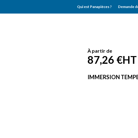
Qui est Panapièces ?
Demande de
À partir de
87,26 €
HT
IMMERSION TEMP