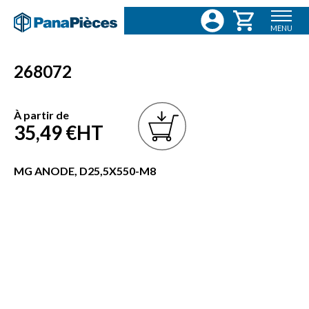
MENU
268072
À partir de
35,49 €
HT
MG ANODE, D25,5X550-M8