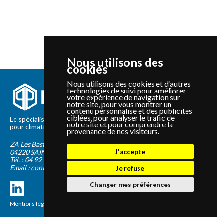
Nous utilisons des
cookies
Nous utilisons des cookies et d'autres
technologies de suivi pour améliorer
votre expérience de navigation sur
notre site, pour vous montrer un
contenu personnalisé et des publicités
ciblées, pour analyser le trafic de
Le spécialiste depuis 2012 de la vente de pièces détachées
notre site et pour comprendre la
pour climatisation et Pompe à Chaleur Panasonic et Sanyo
provenance de nos visiteurs.
ZA Les Bastides Blanches
J'accepte
04220
SAINTE-TULLE
Tél. :
04 92 75 89 55
Email :
contact@panapieces.com
Je refuse
Changer mes préférences
Mentions légales
|
CGV
Création PimentRouge.fr