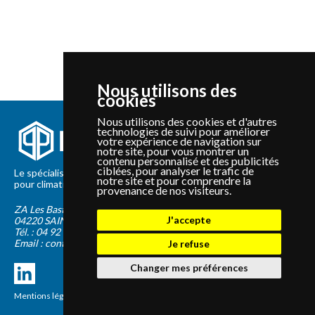
Nous utilisons des
cookies
Nous utilisons des cookies et d'autres
technologies de suivi pour améliorer
votre expérience de navigation sur
notre site, pour vous montrer un
contenu personnalisé et des publicités
ciblées, pour analyser le trafic de
Le spécialiste depuis 2012 de la vente de pièces détachées
notre site et pour comprendre la
pour climatisation et Pompe à Chaleur Panasonic et Sanyo
provenance de nos visiteurs.
ZA Les Bastides Blanches
J'accepte
04220
SAINTE-TULLE
Tél. :
04 92 75 89 55
Email :
contact@panapieces.com
Je refuse
Changer mes préférences
Mentions légales
|
CGV
Création PimentRouge.fr