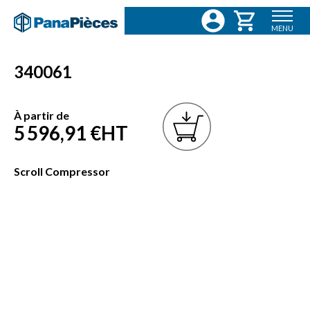
MENU
340061
À partir de
5 596,91 €
HT
Scroll Compressor