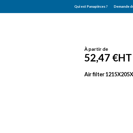
Qui est Panapièces ?
Demande de
À partir de
52,47 €
HT
Air filter 1215X205