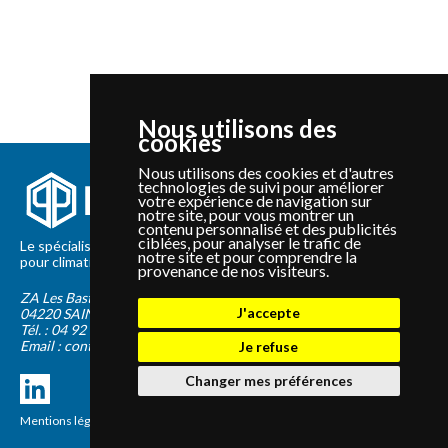
Nous utilisons des
cookies
Nous utilisons des cookies et d'autres
technologies de suivi pour améliorer
votre expérience de navigation sur
notre site, pour vous montrer un
contenu personnalisé et des publicités
ciblées, pour analyser le trafic de
Le spécialiste depuis 2012 de la vente de pièces détachées
notre site et pour comprendre la
pour climatisation et Pompe à Chaleur Panasonic et Sanyo
provenance de nos visiteurs.
ZA Les Bastides Blanches
J'accepte
04220
SAINTE-TULLE
Tél. :
04 92 75 89 55
Email :
contact@panapieces.com
Je refuse
Changer mes préférences
Mentions légales
|
CGV
Création PimentRouge.fr