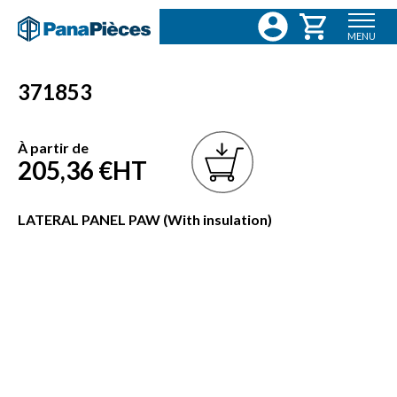
MENU
371853
À partir de
205,36 €
HT
LATERAL PANEL PAW (With insulation)