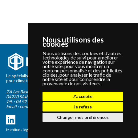
Nous utilisons des
cookies
Nous utilisons des cookies et d'autres
technologies de suivi pour améliorer
votre expérience de navigation sur
notre site, pour vous montrer un
contenu personnalisé et des publicités
ciblées, pour analyser le trafic de
Le spécialiste depuis 2012 de la vente de pièces détachées
notre site et pour comprendre la
pour climatisation et Pompe à Chaleur Panasonic et Sanyo
provenance de nos visiteurs.
ZA Les Bastides Blanches
J'accepte
04220
SAINTE-TULLE
Tél. :
04 92 75 89 55
Email :
contact@panapieces.com
Je refuse
Changer mes préférences
Mentions légales
|
CGV
Création PimentRouge.fr