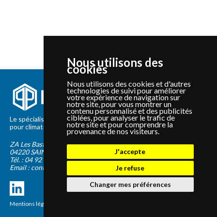
Nous utilisons des
cookies
Nous utilisons des cookies et d'autres
technologies de suivi pour améliorer
votre expérience de navigation sur
notre site, pour vous montrer un
contenu personnalisé et des publicités
ciblées, pour analyser le trafic de
Le spécialiste depuis 2012 de la vente de pièces détachées
notre site et pour comprendre la
pour climatisation et Pompe à Chaleur Panasonic et Sanyo
provenance de nos visiteurs.
ZA Les Bastides Blanches
J'accepte
04220
SAINTE-TULLE
Tél. :
04 92 75 89 55
Email :
contact@panapieces.com
Je refuse
Changer mes préférences
Mentions légales
|
CGV
Création PimentRouge.fr