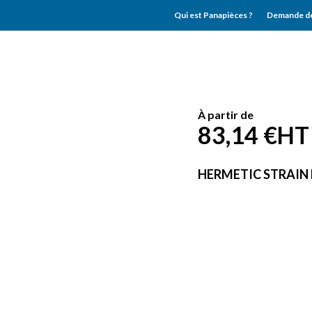
Qui est Panapièces ?
Demande de
À partir de
83,14 €
HT
HERMETIC STRAIN F