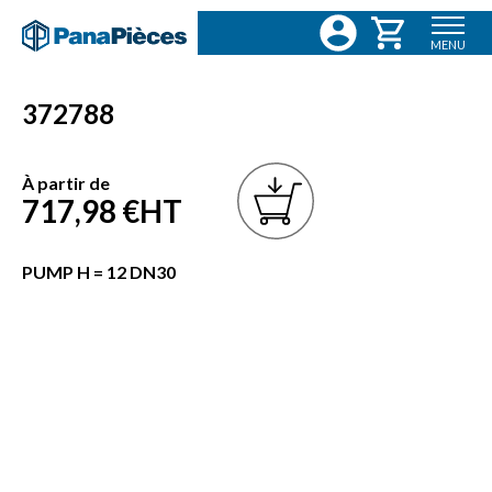
MENU
372788
À partir de
717,98 €
HT
PUMP H = 12 DN30