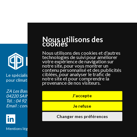
Nous utilisons des
cookies
Nous utilisons des cookies et d'autres
technologies de suivi pour améliorer
votre expérience de navigation sur
notre site, pour vous montrer un
contenu personnalisé et des publicités
ciblées, pour analyser le trafic de
Le spécialiste depuis 2012 de la vente de pièces détachées
notre site et pour comprendre la
pour climatisation et Pompe à Chaleur Panasonic et Sanyo
provenance de nos visiteurs.
ZA Les Bastides Blanches
J'accepte
04220
SAINTE-TULLE
Tél. :
04 92 75 89 55
Email :
contact@panapieces.com
Je refuse
Changer mes préférences
Mentions légales
|
CGV
Création PimentRouge.fr