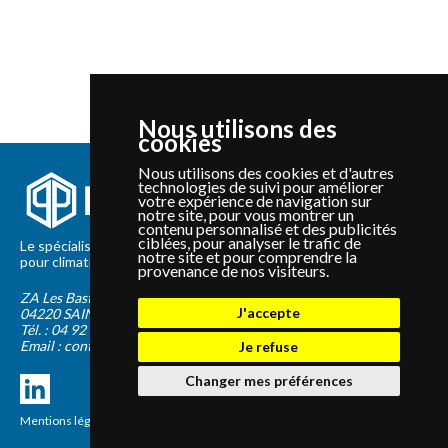
Nous utilisons des
cookies
Nous utilisons des cookies et d'autres
technologies de suivi pour améliorer
votre expérience de navigation sur
notre site, pour vous montrer un
contenu personnalisé et des publicités
ciblées, pour analyser le trafic de
Le spécialiste depuis 2012 de la vente de pièces détachées
notre site et pour comprendre la
pour climatisation et Pompe à Chaleur Panasonic et Sanyo
provenance de nos visiteurs.
ZA Les Bastides Blanches
J'accepte
04220
SAINTE-TULLE
Tél. :
04 92 75 89 55
Email :
contact@panapieces.com
Je refuse
Changer mes préférences
Mentions légales
|
CGV
Création PimentRouge.fr