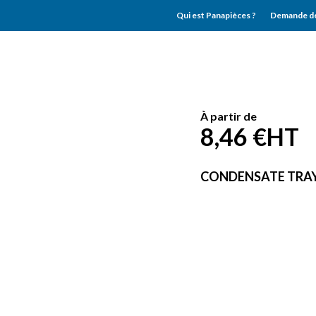
Qui est Panapièces ?
Demande de
À partir de
8,46 €
HT
CONDENSATE TRAY