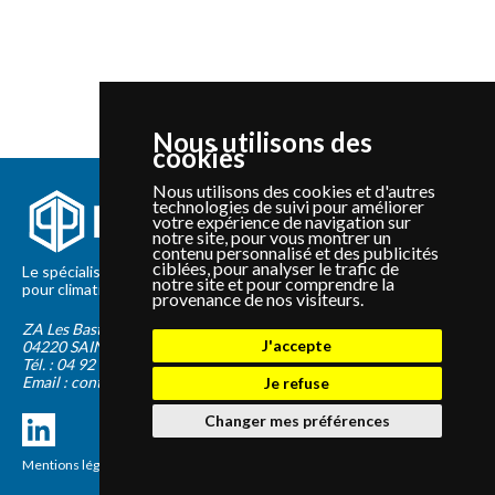
Nous utilisons des
cookies
Nous utilisons des cookies et d'autres
technologies de suivi pour améliorer
votre expérience de navigation sur
notre site, pour vous montrer un
contenu personnalisé et des publicités
ciblées, pour analyser le trafic de
Le spécialiste depuis 2012 de la vente de pièces détachées
notre site et pour comprendre la
pour climatisation et Pompe à Chaleur Panasonic et Sanyo
provenance de nos visiteurs.
ZA Les Bastides Blanches
J'accepte
04220
SAINTE-TULLE
Tél. :
04 92 75 89 55
Email :
contact@panapieces.com
Je refuse
Changer mes préférences
Mentions légales
|
CGV
Création PimentRouge.fr