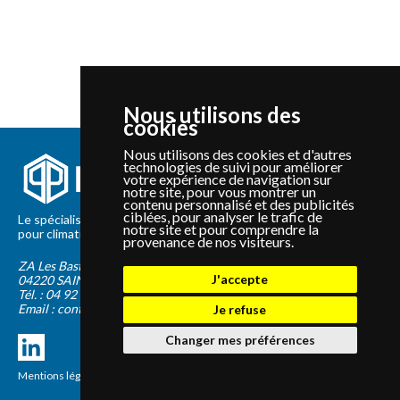
Nous utilisons des
cookies
Nous utilisons des cookies et d'autres
technologies de suivi pour améliorer
votre expérience de navigation sur
notre site, pour vous montrer un
contenu personnalisé et des publicités
ciblées, pour analyser le trafic de
Le spécialiste depuis 2012 de la vente de pièces détachées
notre site et pour comprendre la
pour climatisation et Pompe à Chaleur Panasonic et Sanyo
provenance de nos visiteurs.
ZA Les Bastides Blanches
J'accepte
04220
SAINTE-TULLE
Tél. :
04 92 75 89 55
Email :
contact@panapieces.com
Je refuse
Changer mes préférences
Mentions légales
|
CGV
Création PimentRouge.fr