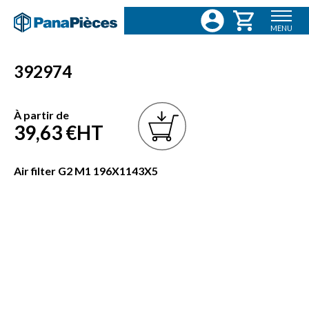
MENU
392974
À partir de
39,63 €
HT
Air filter G2 M1 196X1143X5