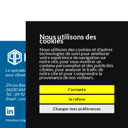
Nous utilisons des
cookies
Nous utilisons des cookies et d'autres
technologies de suivi pour améliorer
votre expérience de navigation sur
notre site, pour vous montrer un
contenu personnalisé et des publicités
ciblées, pour analyser le trafic de
Le spécialiste depuis 2012 de la vente de pièces détachées
notre site et pour comprendre la
pour climatisation et Pompe à Chaleur Panasonic et Sanyo
provenance de nos visiteurs.
ZA Les Bastides Blanches
J'accepte
04220
SAINTE-TULLE
Tél. :
04 92 75 89 55
Email :
contact@panapieces.com
Je refuse
Changer mes préférences
Mentions légales
|
CGV
Création PimentRouge.fr