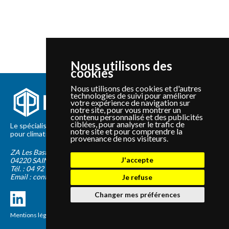
Nous utilisons des
cookies
Nous utilisons des cookies et d'autres
technologies de suivi pour améliorer
votre expérience de navigation sur
notre site, pour vous montrer un
contenu personnalisé et des publicités
ciblées, pour analyser le trafic de
Le spécialiste depuis 2012 de la vente de pièces détachées
notre site et pour comprendre la
pour climatisation et Pompe à Chaleur Panasonic et Sanyo
provenance de nos visiteurs.
ZA Les Bastides Blanches
J'accepte
04220
SAINTE-TULLE
Tél. :
04 92 75 89 55
Email :
contact@panapieces.com
Je refuse
Changer mes préférences
Mentions légales
|
CGV
Création PimentRouge.fr