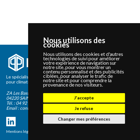
Nous utilisons des
cookies
Nous utilisons des cookies et d'autres
technologies de suivi pour améliorer
votre expérience de navigation sur
notre site, pour vous montrer un
contenu personnalisé et des publicités
ciblées, pour analyser le trafic de
Le spécialiste depuis 2012 de la vente de pièces détachées
notre site et pour comprendre la
pour climatisation et Pompe à Chaleur Panasonic et Sanyo
provenance de nos visiteurs.
ZA Les Bastides Blanches
J'accepte
04220
SAINTE-TULLE
Tél. :
04 92 75 89 55
Email :
contact@panapieces.com
Je refuse
Changer mes préférences
Mentions légales
|
CGV
Création PimentRouge.fr