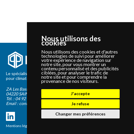
Nous utilisons des
cookies
Nous utilisons des cookies et d'autres
technologies de suivi pour améliorer
votre expérience de navigation sur
notre site, pour vous montrer un
contenu personnalisé et des publicités
ciblées, pour analyser le trafic de
Le spécialiste depuis 2012 de la vente de pièces détachées
notre site et pour comprendre la
pour climatisation et Pompe à Chaleur Panasonic et Sanyo
provenance de nos visiteurs.
ZA Les Bastides Blanches
J'accepte
04220
SAINTE-TULLE
Tél. :
04 92 75 89 55
Email :
contact@panapieces.com
Je refuse
Changer mes préférences
Mentions légales
|
CGV
Création PimentRouge.fr