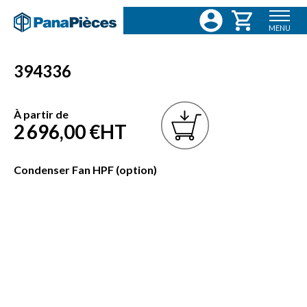
MENU
394336
À partir de
2 696,00 €
HT
Condenser Fan HPF (option)