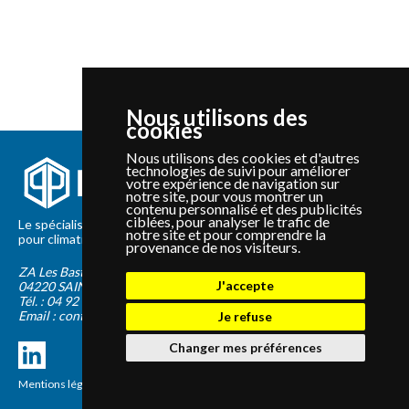
Nous utilisons des
cookies
Nous utilisons des cookies et d'autres
technologies de suivi pour améliorer
votre expérience de navigation sur
notre site, pour vous montrer un
contenu personnalisé et des publicités
ciblées, pour analyser le trafic de
Le spécialiste depuis 2012 de la vente de pièces détachées
notre site et pour comprendre la
pour climatisation et Pompe à Chaleur Panasonic et Sanyo
provenance de nos visiteurs.
ZA Les Bastides Blanches
J'accepte
04220
SAINTE-TULLE
Tél. :
04 92 75 89 55
Email :
contact@panapieces.com
Je refuse
Changer mes préférences
Mentions légales
|
CGV
Création PimentRouge.fr