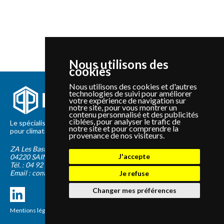
Nous utilisons des
cookies
Nous utilisons des cookies et d'autres
technologies de suivi pour améliorer
votre expérience de navigation sur
notre site, pour vous montrer un
contenu personnalisé et des publicités
ciblées, pour analyser le trafic de
Le spécialiste depuis 2012 de la vente de pièces détachées
notre site et pour comprendre la
pour climatisation et Pompe à Chaleur Panasonic et Sanyo
provenance de nos visiteurs.
ZA Les Bastides Blanches
J'accepte
04220
SAINTE-TULLE
Tél. :
04 92 75 89 55
Email :
contact@panapieces.com
Je refuse
Changer mes préférences
Mentions légales
|
CGV
Création PimentRouge.fr