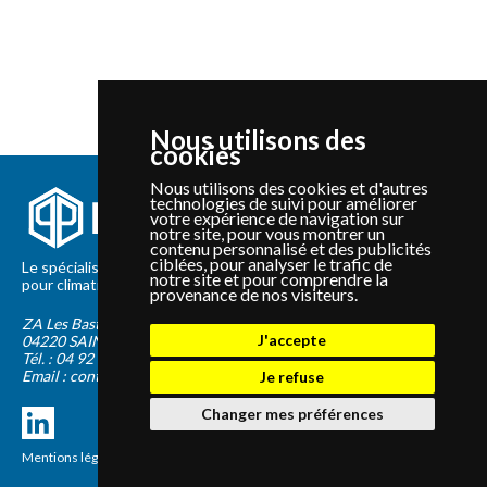
Nous utilisons des
cookies
Nous utilisons des cookies et d'autres
technologies de suivi pour améliorer
votre expérience de navigation sur
notre site, pour vous montrer un
contenu personnalisé et des publicités
ciblées, pour analyser le trafic de
Le spécialiste depuis 2012 de la vente de pièces détachées
notre site et pour comprendre la
pour climatisation et Pompe à Chaleur Panasonic et Sanyo
provenance de nos visiteurs.
ZA Les Bastides Blanches
J'accepte
04220
SAINTE-TULLE
Tél. :
04 92 75 89 55
Email :
contact@panapieces.com
Je refuse
Changer mes préférences
Mentions légales
|
CGV
Création PimentRouge.fr