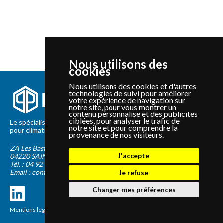
Nous utilisons des
cookies
Nous utilisons des cookies et d'autres
technologies de suivi pour améliorer
votre expérience de navigation sur
notre site, pour vous montrer un
contenu personnalisé et des publicités
ciblées, pour analyser le trafic de
Le spécialiste depuis 2012 de la vente de pièces détachées
notre site et pour comprendre la
pour climatisation et Pompe à Chaleur Panasonic et Sanyo
provenance de nos visiteurs.
ZA Les Bastides Blanches
J'accepte
04220
SAINTE-TULLE
Tél. :
04 92 75 89 55
Email :
contact@panapieces.com
Je refuse
Changer mes préférences
Mentions légales
|
CGV
Création PimentRouge.fr