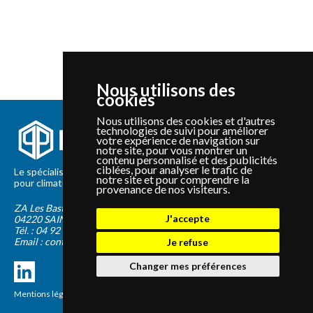
Nous utilisons des
cookies
Nous utilisons des cookies et d'autres
technologies de suivi pour améliorer
votre expérience de navigation sur
notre site, pour vous montrer un
contenu personnalisé et des publicités
ciblées, pour analyser le trafic de
Le spécialiste depuis 2012 de la vente de pièces détachées
notre site et pour comprendre la
pour climatisation et Pompe à Chaleur Panasonic et Sanyo
provenance de nos visiteurs.
ZA Les Bastides Blanches
J'accepte
04220
SAINTE-TULLE
Tél. :
04 92 75 89 55
Email :
contact@panapieces.com
Je refuse
Changer mes préférences
Mentions légales
|
CGV
Création PimentRouge.fr