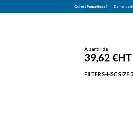
Qui est Panapièces ?
Demande de
À partir de
39,62 €
HT
FILTER S-HSC SIZE 3