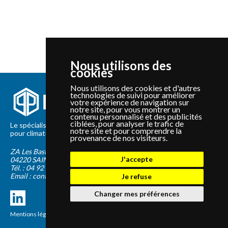
Nous utilisons des
cookies
Nous utilisons des cookies et d'autres
technologies de suivi pour améliorer
votre expérience de navigation sur
notre site, pour vous montrer un
contenu personnalisé et des publicités
ciblées, pour analyser le trafic de
Le spécialiste depuis 2012 de la vente de pièces détachées
notre site et pour comprendre la
pour climatisation et Pompe à Chaleur Panasonic et Sanyo
provenance de nos visiteurs.
ZA Les Bastides Blanches
J'accepte
04220
SAINTE-TULLE
Tél. :
04 92 75 89 55
Email :
contact@panapieces.com
Je refuse
Changer mes préférences
Mentions légales
|
CGV
Création PimentRouge.fr