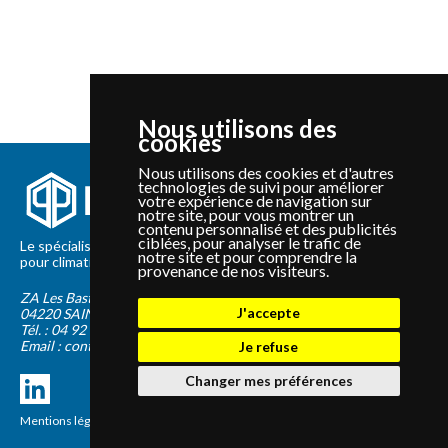
Nous utilisons des
cookies
Nous utilisons des cookies et d'autres
technologies de suivi pour améliorer
votre expérience de navigation sur
notre site, pour vous montrer un
contenu personnalisé et des publicités
ciblées, pour analyser le trafic de
Le spécialiste depuis 2012 de la vente de pièces détachées
notre site et pour comprendre la
pour climatisation et Pompe à Chaleur Panasonic et Sanyo
provenance de nos visiteurs.
ZA Les Bastides Blanches
J'accepte
04220
SAINTE-TULLE
Tél. :
04 92 75 89 55
Email :
contact@panapieces.com
Je refuse
Changer mes préférences
Mentions légales
|
CGV
Création PimentRouge.fr