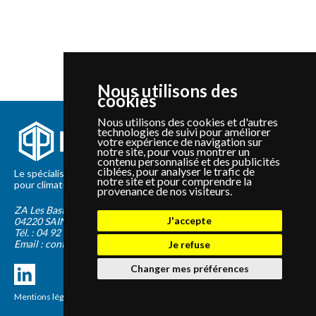
Nous utilisons des
cookies
Nous utilisons des cookies et d'autres
technologies de suivi pour améliorer
votre expérience de navigation sur
notre site, pour vous montrer un
contenu personnalisé et des publicités
ciblées, pour analyser le trafic de
Le spécialiste depuis 2012 de la vente de pièces détachées
notre site et pour comprendre la
pour climatisation et Pompe à Chaleur Panasonic et Sanyo
provenance de nos visiteurs.
ZA Les Bastides Blanches
J'accepte
04220
SAINTE-TULLE
Tél. :
04 92 75 89 55
Email :
contact@panapieces.com
Je refuse
Changer mes préférences
Mentions légales
|
CGV
Création PimentRouge.fr