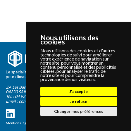
Nous utilisons des
cookies
Nous utilisons des cookies et d'autres
technologies de suivi pour améliorer
votre expérience de navigation sur
notre site, pour vous montrer un
contenu personnalisé et des publicités
ciblées, pour analyser le trafic de
Le spécialiste depuis 2012 de la vente de pièces détachées
notre site et pour comprendre la
pour climatisation et Pompe à Chaleur Panasonic et Sanyo
provenance de nos visiteurs.
ZA Les Bastides Blanches
J'accepte
04220
SAINTE-TULLE
Tél. :
04 92 75 89 55
Email :
contact@panapieces.com
Je refuse
Changer mes préférences
Mentions légales
|
CGV
Création PimentRouge.fr